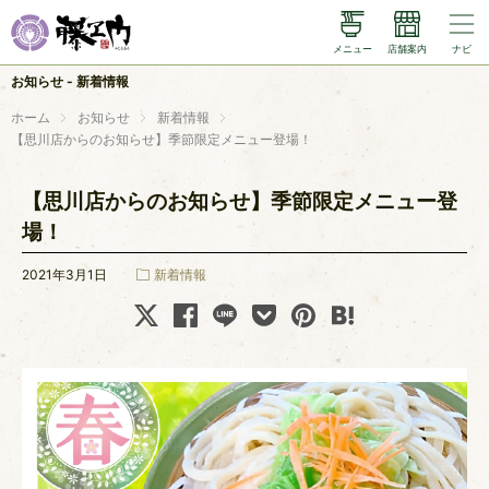
メニュー
店舗案内
ナビ
メニュー
お知らせ - 新着情報
店舗案内
ホーム
お知らせ
新着情報
【思川店からのお知らせ】季節限定メニュー登場！
藤ヱ門のこだわり
【思川店からのお知らせ】季節限定メニュー登
小山食堂さくら
場！
お知らせ
2021年3月1日
新着情報
X (twitter)
instagram