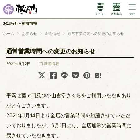
メニュー
店舗案内
ナビ
メニュー
お知らせ - 新着情報
店舗案内
ホーム
お知らせ
新着情報
通常営業時間への変更のお知らせ
藤ヱ門のこだわり
通常営業時間への変更のお知らせ
小山食堂さくら
2021年6月2日
新着情報
お知らせ
平素は藤ヱ門及び小山食堂さくらをご利用いただきあり
X (twitter)
instagram
がとうございます。
2021年1月14日より全店の営業時間を短縮させていただ
いておりましたが、
6月1日より、全店通常の営業時間
に
戻させていただきます。