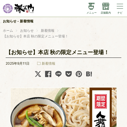
メニュー
店舗案内
ナビ
メニュー
お知らせ - 新着情報
店舗案内
ホーム
お知らせ
新着情報
【お知らせ】本店 秋の限定メニュー登場！
藤ヱ門のこだわり
【お知らせ】本店 秋の限定メニュー登場！
小山食堂さくら
2025年9月11日
新着情報
お知らせ
X (twitter)
instagram