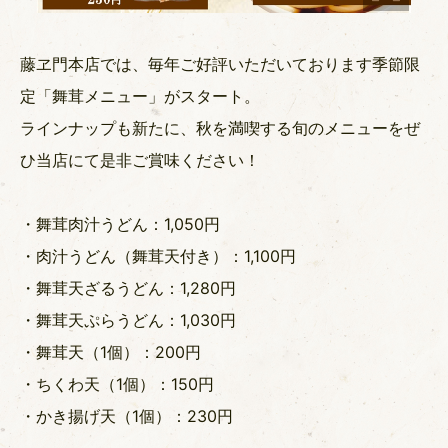
藤ヱ門本店では、毎年ご好評いただいております季節限
定「舞茸メニュー」がスタート。
ラインナップも新たに、秋を満喫する旬のメニューをぜ
ひ当店にて是非ご賞味ください！
・舞茸肉汁うどん：1,050円
・肉汁うどん（舞茸天付き）：1,100円
・舞茸天ざるうどん：1,280円
・舞茸天ぷらうどん：1,030円
・舞茸天（1個）：200円
・ちくわ天（1個）：150円
・かき揚げ天（1個）：230円